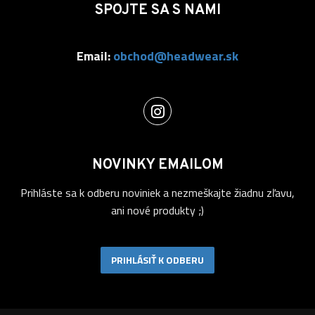
SPOJTE SA S NAMI
Email:
obchod@headwear.sk
NOVINKY EMAILOM
Prihláste sa k odberu noviniek a nezmeškajte žiadnu zľavu,
ani nové produkty ;)
PRIHLÁSIŤ K ODBERU