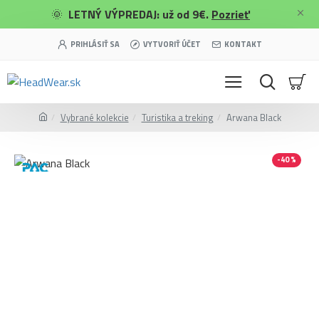
🌞
LETNÝ VÝPREDAJ: už od 9€.
Pozrieť
PRIHLÁSIŤ SA
VYTVORIŤ ÚČET
KONTAKT
Vybrané kolekcie
Turistika a treking
Arwana Black
-40 %