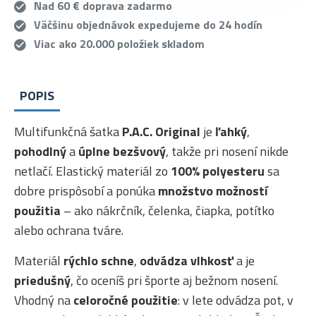
Nad 60 € doprava zadarmo
Väčšinu objednávok expedujeme do 24 hodín
Viac ako 20.000 položiek skladom
POPIS
Multifunkčná šatka
P.A.C. Original
je
ľahký
,
pohodlný
a
úplne bezšvový
, takže pri nosení nikde
netlačí. Elastický materiál zo
100% polyesteru
sa
dobre prispôsobí a ponúka
množstvo možností
použitia
– ako nákrčník, čelenka, čiapka, potítko
alebo ochrana tváre.
Materiál
rýchlo schne
,
odvádza vlhkosť
a je
priedušný
, čo oceníš pri športe aj bežnom nosení.
Vhodný na
celoročné použitie
: v lete odvádza pot, v