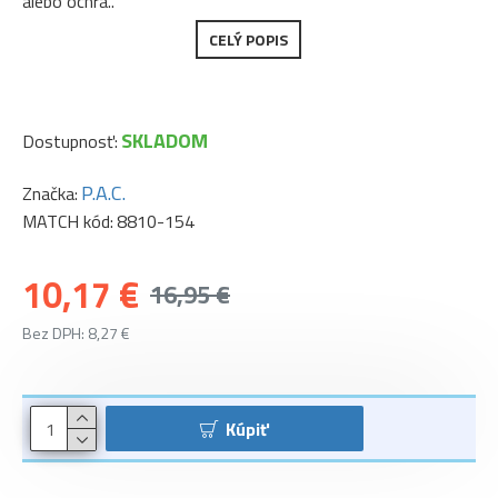
alebo ochra..
CELÝ POPIS
SKLADOM
Dostupnosť:
P.A.C.
Značka:
MATCH kód:
8810-154
10,17 €
16,95 €
Bez DPH: 8,27 €
Kúpiť