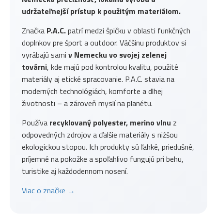
udržateľnejší prístup k použitým materiálom.
Značka
P.A.C.
patrí medzi špičku v oblasti funkčných
doplnkov pre šport a outdoor. Väčšinu produktov si
vyrábajú sami
v Nemecku vo svojej zelenej
továrni
, kde majú pod kontrolou kvalitu, použité
materiály aj etické spracovanie. P.A.C. stavia na
moderných technológiách, komforte a dlhej
životnosti – a zároveň myslí na planétu.
Používa
recyklovaný polyester, merino vlnu
z
odpovedných zdrojov a ďalšie materiály s nižšou
ekologickou stopou. Ich produkty sú ľahké, priedušné,
príjemné na pokožke a spoľahlivo fungujú pri behu,
turistike aj každodennom nosení.
Viac o značke →