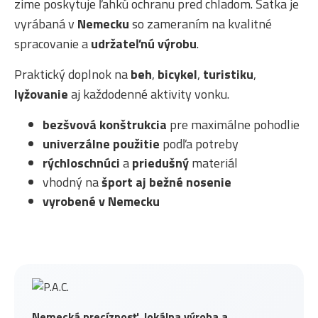
zime poskytuje ľahkú ochranu pred chladom. Šatka je
vyrábaná v
Nemecku
so zameraním na kvalitné
spracovanie a
udržateľnú výrobu
.
Praktický doplnok na
beh
,
bicykel
,
turistiku
,
lyžovanie
aj každodenné aktivity vonku.
bezšvová konštrukcia
pre maximálne pohodlie
univerzálne použitie
podľa potreby
rýchloschnúci
a
priedušný
materiál
vhodný na
šport aj bežné nosenie
vyrobené v Nemecku
Nemecká precíznosť, lokálna výroba a