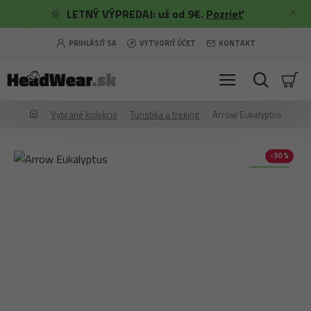
🌞
LETNÝ VÝPREDAJ: už od 9€.
Pozrieť
PRIHLÁSIŤ SA
VYTVORIŤ ÚČET
KONTAKT
Vybrané kolekcie
Turistika a treking
Arrow Eukalyptus
-30 %
Merino