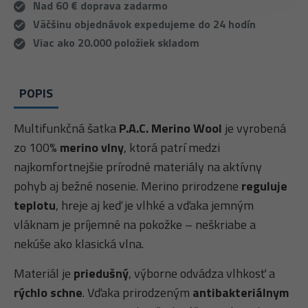
Nad 60 € doprava zadarmo
Väčšinu objednávok expedujeme do 24 hodín
Viac ako 20.000 položiek skladom
POPIS
Multifunkčná šatka
P.A.C. Merino Wool
je vyrobená
zo 100%
merino vlny
, ktorá patrí medzi
najkomfortnejšie prírodné materiály na aktívny
pohyb aj bežné nosenie. Merino prirodzene
reguluje
teplotu
, hreje aj keď je vlhké a vďaka jemným
vláknam je príjemné na pokožke – neškriabe a
nekúše ako klasická vlna.
Materiál je
priedušný
, výborne odvádza vlhkosť a
rýchlo schne
. Vďaka prirodzeným
antibakteriálnym