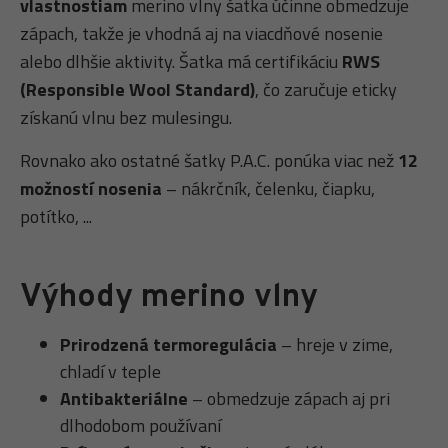
vlastnostiam
merino vlny šatka účinne obmedzuje
zápach, takže je vhodná aj na viacdňové nosenie
alebo dlhšie aktivity. Šatka má certifikáciu
RWS
(Responsible Wool Standard)
, čo zaručuje eticky
získanú vlnu bez mulesingu.
Rovnako ako ostatné šatky P.A.C. ponúka viac než
12
možností nosenia
– nákrčník, čelenku, čiapku,
potítko, ...
Výhody merino vlny
Prirodzená termoregulácia
– hreje v zime,
chladí v teple
Antibakteriálne
– obmedzuje zápach aj pri
dlhodobom používaní