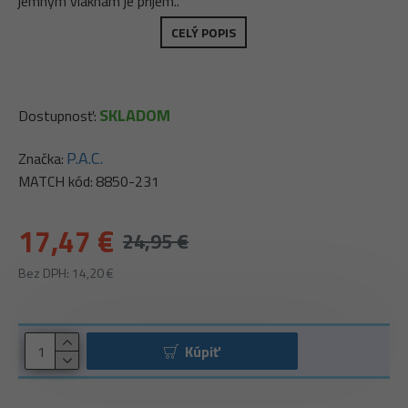
jemným vláknam je príjem..
CELÝ POPIS
SKLADOM
Dostupnosť:
P.A.C.
Značka:
MATCH kód:
8850-231
17,47 €
24,95 €
Bez DPH: 14,20 €
Kúpiť