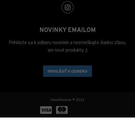
NOVINKY EMAILOM
Prihláste sa k odberu noviniek a nezmeškajte žiadnu zľavu,
ani nové produkty ;)
PRIHLÁSIŤ K ODBERU
HeadWear.sk © 2022