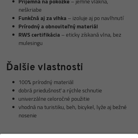
Príjemná na pokožke
– jemné vlákna,
neškriabe
Funkčná aj za vlhka
– izoluje aj po navlhnutí
Prírodný a obnoviteľný materiál
RWS certifikácia
– eticky získaná vlna, bez
mulesingu
Ďalšie vlastnosti
100% prírodný materiál
dobrá priedušnosť a rýchle schnutie
univerzálne celoročné použitie
vhodná na turistiku, beh, bicykel, lyže aj bežné
nosenie