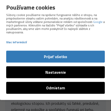
Používame cookies
Súbory cookie používame na správne fungovanie nášho e-shopu, na
prispôsobenie obsahu vašim potrebám, na analýzu návštevnosti a na
marketingové účely vrátane personalizácie reklám od spoločnosti
Google
a
iných partnerov. Kliknutím na tlačidlo "Prijať všetko" súhlasíte s ich
Nemecká precíznosť, lokálna výroba a
používaním, aby sme vám mohli poskytnúť čo najlepší zážitok z
nakupovania.
udržateľnejší prístup k použitým materiálom.
Viac informácií
Značka
P.A.C.
patrí medzi špičku v oblasti funkčných
doplnkov pre šport a outdoor. Väčšinu produktov si
vyrábajú sami
v Nemecku vo svojej zelenej
Prijať všetko
továrni
, kde majú pod kontrolou kvalitu, použité
materiály aj etické spracovanie. P.A.C. stavia na
Nastavenie
moderných technológiách, komforte a dlhej
životnosti – a zároveň myslí na planétu.
Odmietam
Používa
recyklovaný polyester, merino vlnu
z
odpovedných zdrojov a ďalšie materiály s nižšou
ekologickou stopou. Ich produkty sú ľahké, priedušné,
príjemné na pokožke a spoľahlivo fungujú pri behu,