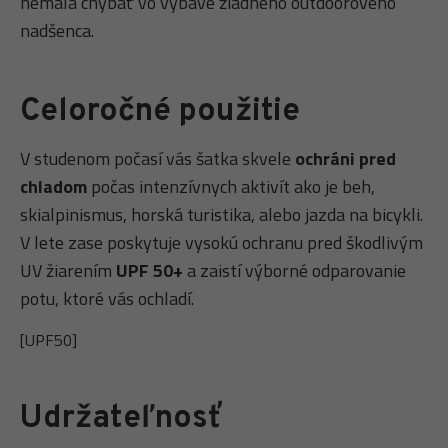
nemala chýbať vo výbave žiadneho outdoorového
nadšenca.
Celoročné použitie
V studenom počasí vás šatka skvele
ochráni pred
chladom
počas intenzívnych aktivít ako je beh,
skialpinismus, horská turistika, alebo jazda na bicykli.
V lete zase poskytuje vysokú ochranu pred škodlivým
UV žiarením
UPF 50+
a zaistí výborné odparovanie
potu, ktoré vás ochladí.
[UPF50]
Udržateľnosť