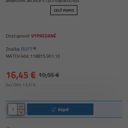
akejkoľvek aktivite v tých najnáročnejš..
CELÝ POPIS
Dostupnosť:
VYPREDANÉ
BUFF®
Značka:
MATCH kód:
118815.901.10
16,45 €
19,95 €
Bez DPH: 13,37 €
Kúpiť