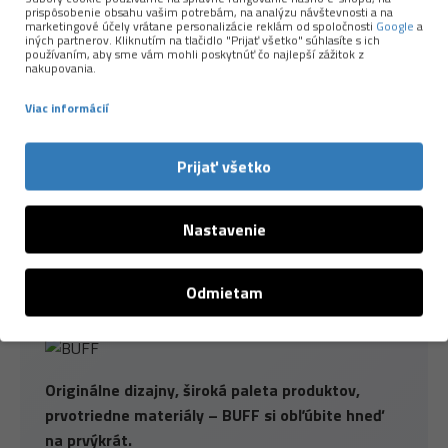
Ultrastretch
technológia:
šatka je
prispôsobenie obsahu vašim potrebám, na analýzu návštevnosti a na
marketingové účely vrátane personalizácie reklám od spoločnosti
Google
a
„naťahovacia“ do všetkých strán, vďaka čomu sa
iných partnerov. Kliknutím na tlačidlo "Prijať všetko" súhlasíte s ich
používaním, aby sme vám mohli poskytnúť čo najlepší zážitok z
veľmi príjemne nosí.
nakupovania.
Vyrobená prevažne z
recyklovaných
Viac informácií
materiálov
.
Žiadne švy
.
Prijať všetko
Univerzálna veľkosť
. Šatka dobre sadne
takmer väčšine dospelých.
Vyrobené v Španielsku
Nastavenie
Odmietam
Originálne dizajny, široká paleta produktov,
prvotriedne materiály – BUFF si obľúbite hneď
na prvýkrát.