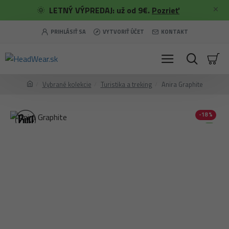
🌞
LETNÝ VÝPREDAJ: už od 9€.
Pozrieť
PRIHLÁSIŤ SA
VYTVORIŤ ÚČET
KONTAKT
Vybrané kolekcie
Turistika a treking
Anira Graphite
-18 %